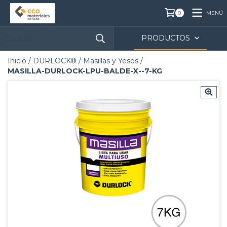
MENÚ
0
PRODUCTOS
Inicio
/
DURLOCK®
/
Masillas y Yesos
/
MASILLA-DURLOCK-LPU-BALDE-X--7-KG