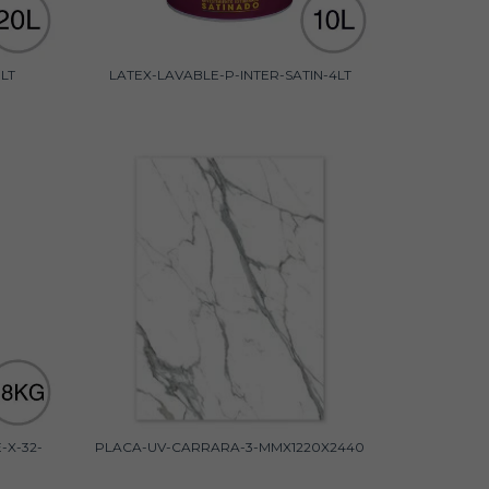
LT
LATEX-LAVABLE-P-INTER-SATIN-4LT
-X-32-
PLACA-UV-CARRARA-3-MMX1220X2440