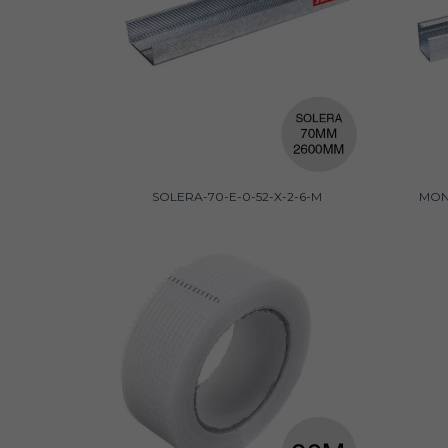
SOLERA-70-E-0-52-X-2-6-M
MON