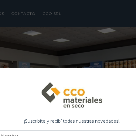
OS
CONTACTO
CCO SRL
¡Suscribite y recibí todas nuestras novedades!,