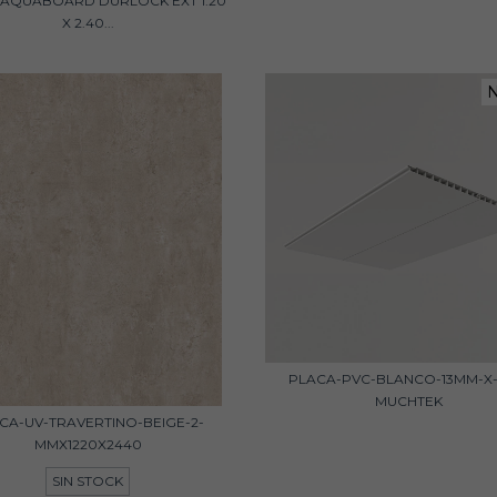
 AQUABOARD DURLOCK EXT 1.20
X 2.40...
PLACA-PVC-BLANCO-13MM-X-
MUCHTEK
CA-UV-TRAVERTINO-BEIGE-2-
MMX1220X2440
SIN STOCK